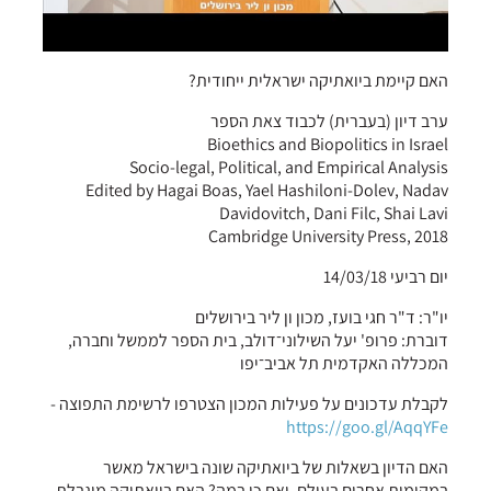
האם קיימת ביואתיקה ישראלית ייחודית?
ערב דיון (בעברית) לכבוד צאת הספר
Bioethics and Biopolitics in Israel
Socio-legal, Political, and Empirical Analysis
Edited by Hagai Boas, Yael Hashiloni-Dolev, Nadav
Davidovitch, Dani Filc, Shai Lavi
Cambridge University Press, 2018
יום רביעי 14/03/18
יו"ר: ד"ר חגי בועז, מכון ון ליר בירושלים
דוברת: פרופ' יעל השילוני־דולב, בית הספר לממשל וחברה,
המכללה האקדמית תל אביב־יפו
לקבלת עדכונים על פעילות המכון הצטרפו לרשימת התפוצה -
https://goo.gl/AqqYFe
האם הדיון בשאלות של ביואתיקה שונה בישראל מאשר
במקומות אחרים בעולם, ואם כן במה? האם ביואתיקה מוגבלת