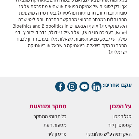
אך ורק לסוגיות של אתיקה רפואית או שהיא מתפרסת על פני
סוגיות חברתיות, תרבותיות ופוליטיות? באיזו מידה מושפעת
ההתנהלות במרחב הרפואי מההקשר החברתי והפוליטי שבה
היא מתקיימת? אוסף המאמרים Bioethics and Biopolitics in
Israel, בעריכת חגי בועז, יעל השילוני-דולב, נדב דוידוביץ', דני
פילק ושי לביא, מציע תשובות לשאלות אלו. בערב הדיון לכבוד
הספר נתמקד בשאלה: ביואתיקה בישראל או ביואתיקה
ישראלית?
עקבו אחרינו:
על המכון
מחקר ומנהיגות
סגל המכון
כל תחומי המחקר
קמפוס ון ליר
מסעות דעת
האקדמיה ע"ש פולונסקי
פרס ון ליר