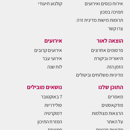
אירוח כנסים ואירועים
קולנוע תיעודי
תמיכה במכון
תרומות מישות מדינית זרה
צרו קשר
הוצאה לאור
אירועים
פרסומים אחרונים
אירועים קרובים
תיאוריה וביקורת
אירועי עבר
הזמן הזה
לוח שנה
מדיניות משלוחים וביטולים
התוכן שלנו
נושאים מובילים
מאמרים
7 באוקטובר
פודקאסטים
סולידריות
הרצאות מצולמות
דמוקרטיה
על האתר
המזרח התיכון
מדיניות פרטיות
פמיניזם