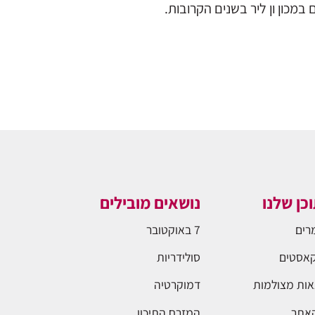
מכון ון ליר בשנים הקרובות.
כן שלנו
נושאים מובילים
רים
7 באוקטובר
אסטים
סולידריות
ות מצולמות
דמוקרטיה
האתר
המזרח התיכון