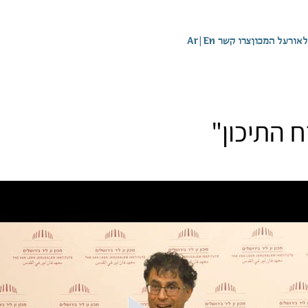
לאור
על המכון
צרו קשר
En
|
Ar
 התיכון"