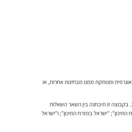
וגרפית ומנותקת ממנו מבחינות אחרות, או
אירוע זה חונך את פעילותה של קבוצת המחקר "ישראל במזרח התיכון" שתחל לפעול במכון ון ליר במרץ 2019. בקבוצה זו תיבחנה בין השאר השאלות
 התיכון"; "ישראל במזרח התיכון"; ו"ישראל