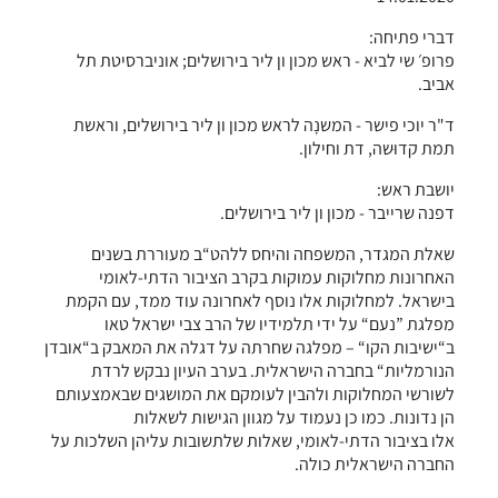
דברי פתיחה:
פרופ׳ שי לביא - ראש מכון ון ליר בירושלים; אוניברסיטת תל
אביב.
ד"ר יוכי פישר - המשנָה לראש מכון ון ליר בירושלים, וראשת
תמת קדוּשה, דת וחילון.
יושבת ראש:
דפנה שרייבר - מכון ון ליר בירושלים.
שאלת המגדר, המשפחה והיחס ללהט“ב מעוררת בשנים
האחרונות מחלוקות עמוקות בקרב הציבור הדתי-לאומי
בישראל. למחלוקות אלו נוסף לאחרונה עוד ממד, עם הקמת
מפלגת ”נעם“ על ידי תלמידיו של הרב צבי ישראל טאו
ב“ישיבות הקו“ – מפלגה שחרתה על דגלה את המאבק ב“אובדן
הנורמליות“ בחברה הישראלית. בערב העיון נבקש לרדת
לשורשי המחלוקות ולהבין לעומקם את המושגים שבאמצעותם
הן נדונות. כמו כן נעמוד על מגוון הגישות לשאלות
אלו בציבור הדתי-לאומי, שאלות שלתשובות עליהן השלכות על
החברה הישראלית כולה.