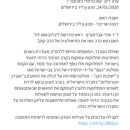
ערב דיון "עם נורמלי בארצנו"?
14/01/2020, מכון ון ליר בירושלים
יושבת ראש:
דפנה שרייבר - מכון ון ליר בירושלים.
ד״ר אודי אברמוביץ - ראש מדרשת לינדנבאום-לוד.
האם נטש הרב טאו את התיאולוגיה של הרב קוק?
שאלת המגדר, המשפחה והיחס ללהט“ב מעוררת בשנים
האחרונות מחלוקות עמוקות בקרב הציבור הדתי-לאומי
בישראל. למחלוקות אלו נוסף לאחרונה עוד ממד, עם הקמת
מפלגת ”נעם“ על ידי תלמידיו של הרב צבי ישראל טאו
ב“ישיבות הקו“ – מפלגה שחרתה על דגלה את המאבק ב“אובדן
הנורמליות“ בחברה הישראלית. בערב העיון נבקש לרדת
לשורשי המחלוקות ולהבין לעומקם את המושגים שבאמצעותם
הן נדונות. כמו כן נעמוד על מגוון הגישות לשאלות
אלו בציבור הדתי-לאומי, שאלות שלתשובות עליהן השלכות על
החברה הישראלית כולה.
לקבלת עדכונים על פעילות המכון הצטרפו לרשימת התפוצה:
https://bit.ly/2B5fpIz