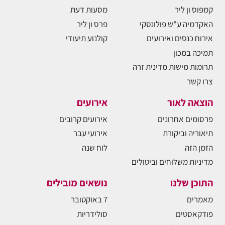
קמפוס ון ליר
מסעות דעת
האקדמיה ע"ש פולונסקי
פרס ון ליר
אירוח כנסים ואירועים
קולנוע תיעודי
תמיכה במכון
תרומות מישות מדינית זרה
צרו קשר
הוצאה לאור
אירועים
פרסומים אחרונים
אירועים קרובים
תיאוריה וביקורת
אירועי עבר
הזמן הזה
לוח שנה
מדיניות משלוחים וביטולים
התוכן שלנו
נושאים מובילים
מאמרים
7 באוקטובר
פודקאסטים
סולידריות