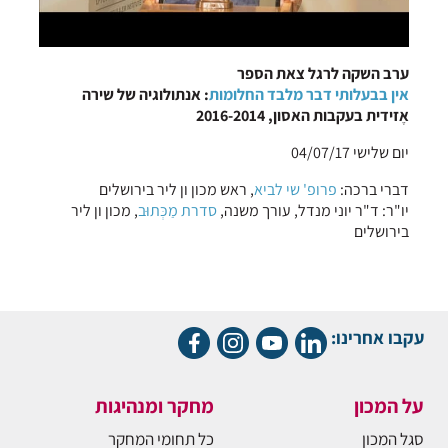
ערב השקה לרגל צאת הספר
אין בבעלותי דבר מלבד החלומות
: אנתולוגיה של שירה
אֶזידית בעקבות האסון, 2016-2014
יום שלישי 04/07/17
דברי ברכה:
פרופ' שי לביא
, ראש מכון ון ליר בירושלים
יו"ר: ד"ר יוני מנדל, עורך משנה,
סדרת מַכְּתוּּב
, מכון ון ליר
בירושלים
עקבו אחרינו:
על המכון
מחקר ומנהיגות
סגל המכון
כל תחומי המחקר