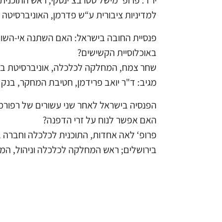
יו“ר: פרופ‘ מישל סטרבצ‘ינסקי, ראש התוכני
למדיניות ציבורית ע“ש פדרמן, האוניברסיטה 
פנסיית החובה בישראל: האם השתנה אי-השוויו
באוכלוסיית הקשישים?
שחר צמח, המחלקה לכלכלה, אוניברסיטת בן-ג
מגיב: ד"ר יואב פרידמן, חטיבת המחקר, בנק 
הפנסיה בישראל לאחר שני עשורים של רפורמ
האם אפשר לנוח על זרי הדפנה?
פרופ‘ לאה אחדות, התוכנית לכלכלה וחברה במכ
בירושלים; ראש המחלקה לכלכלה וניהול, המר