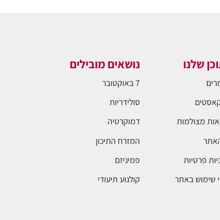
כן שלנו
נושאים מובילים
רים
7 באוקטובר
אסטים
סולידריות
ות מצולמות
דמוקרטיה
האתר
המזרח התיכון
יות פרטיות
פמיניזם
 שימוש באתר
קולנוע תיעודי