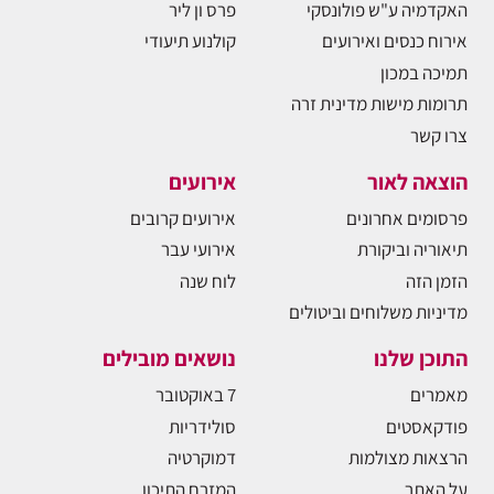
האקדמיה ע"ש פולונסקי
פרס ון ליר
אירוח כנסים ואירועים
קולנוע תיעודי
תמיכה במכון
תרומות מישות מדינית זרה
צרו קשר
הוצאה לאור
אירועים
פרסומים אחרונים
אירועים קרובים
תיאוריה וביקורת
אירועי עבר
הזמן הזה
לוח שנה
מדיניות משלוחים וביטולים
התוכן שלנו
נושאים מובילים
מאמרים
7 באוקטובר
פודקאסטים
סולידריות
הרצאות מצולמות
דמוקרטיה
על האתר
המזרח התיכון