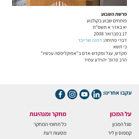
פרשת השבוע
פותחים שבוע בקולנוע
יא באדר א תשס"ח
17 בפברואר 2008
דברי פתיחה:
דפנה שרייבר
כי תשא
מקדש, עגל ומקדש-אדם ב"אפוקליפסה עכשיו"
הרב פרופ' יהוידע עמיר
עקבו אחרינו:
על המכון
מחקר ומנהיגות
סגל המכון
כל תחומי המחקר
קמפוס ון ליר
מסעות דעת