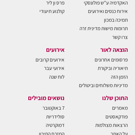
האקדמיה ע"ש פולונסקי
פרס ון ליר
אירוח כנסים ואירועים
קולנוע תיעודי
תמיכה במכון
תרומות מישות מדינית זרה
צרו קשר
הוצאה לאור
אירועים
פרסומים אחרונים
אירועים קרובים
תיאוריה וביקורת
אירועי עבר
הזמן הזה
לוח שנה
מדיניות משלוחים וביטולים
התוכן שלנו
נושאים מובילים
מאמרים
7 באוקטובר
פודקאסטים
סולידריות
הרצאות מצולמות
דמוקרטיה
על האתר
המזרח התיכון