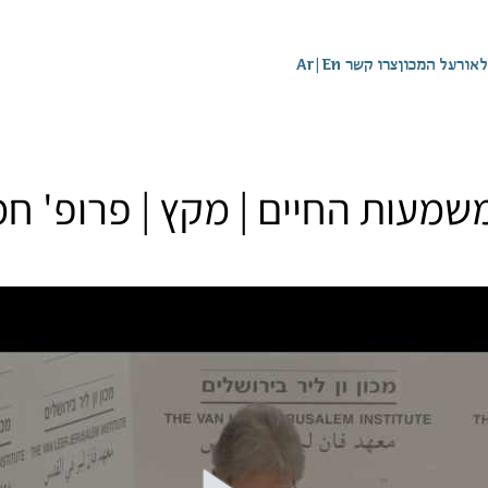
לאור
על המכון
צרו קשר
En
|
Ar
מעות החיים | מקץ | פרופ' חמ