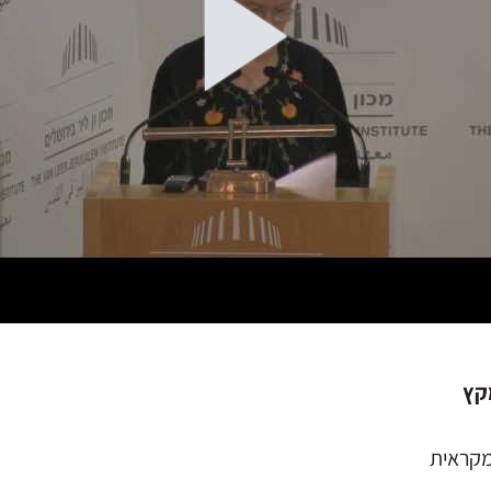
קץ
מקראית