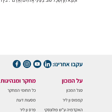
"וּמְצָא חֵן וְשֵׂכֶל טוֹב בְּעֵינֵי אֱלֹהִים וְאָדָם
עקבו אחרינו:
על המכון
מחקר ומנהיגות
סגל המכון
כל תחומי המחקר
קמפוס ון ליר
מסעות דעת
האקדמיה ע"ש פולונסקי
פרס ון ליר