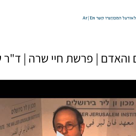
לאור
על המכון
צרו קשר
En
|
Ar
והאדם | פרשת חיי שרה | ד"ר ש