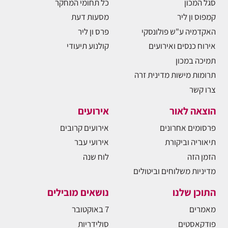
סגל המכון
כל תחומי המחקר
קמפוס ון ליר
מסעות דעת
האקדמיה ע"ש פולונסקי
פרס ון ליר
אירוח כנסים ואירועים
קולנוע תיעודי
תמיכה במכון
תרומות מישות מדינית זרה
צרו קשר
הוצאה לאור
אירועים
פרסומים אחרונים
אירועים קרובים
תיאוריה וביקורת
אירועי עבר
הזמן הזה
לוח שנה
מדיניות משלוחים וביטולים
התוכן שלנו
נושאים מובילים
מאמרים
7 באוקטובר
פודקאסטים
סולידריות