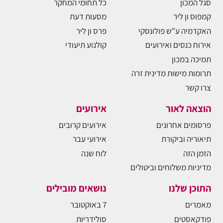
סגל המכון
כל תחומי המחקר
קמפוס ון ליר
מסעות דעת
האקדמיה ע"ש פולונסקי
פרס ון ליר
אירוח כנסים ואירועים
קולנוע תיעודי
תמיכה במכון
תרומות מישות מדינית זרה
צרו קשר
הוצאה לאור
אירועים
פרסומים אחרונים
אירועים קרובים
תיאוריה וביקורת
אירועי עבר
הזמן הזה
לוח שנה
מדיניות משלוחים וביטולים
התוכן שלנו
נושאים מובילים
מאמרים
7 באוקטובר
פודקאסטים
סולידריות