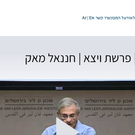
לאור
על המכון
צרו קשר
En
|
Ar
פרשת ויצא | חננאל מאק