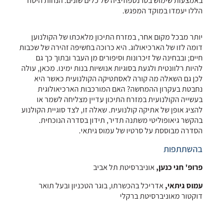
באמצעות שימוש בטרנספוזיציה של כלים שונים. הנחות היסוד
הללו יעמדו במוקד המפגש.
יותר מבכל מקום אחר, במזרח התיכון מלאכתו של הקולנוען
דומה לזו של הארכיאולוג. היא כרוכה בחשיפה זהירה של שכבות
חיים; ובבחינה של זיכרונות וסיפורים מן העבר ובתוך כך גם
להיות רלוונטית ולגעת בסוגיות אנושיות בנות ימינו. מכאן, עולה
לכן גם השאלה מה קורה לאסתטיקה הקולנועית כאשר היא
נחבטת בעקרון ההמחשה? האם המורכבות הארכיאולוגית
בעשייה הקולנועית במזרח התיכון עדיין מצליחה לשמר או
להציג אופן של אתיקה קולנועית. שאלה זו, לצד סוגיית הקולנוע
בהקשר גיאופוליטי משתנה תדיר, תידון בסדרה הנוכחית.
הסדרה מבוססת על סרטיו של עמוס גיתאי.
בהשתתפות
פרופ' חגי כנען,
אוניברסיטת תל אביב
עמוס גיתאי,
אדריכל בהכשרתו, בוגר הטכניון ובעל תואר
דוקטור מאוניברסיטת ברקלי