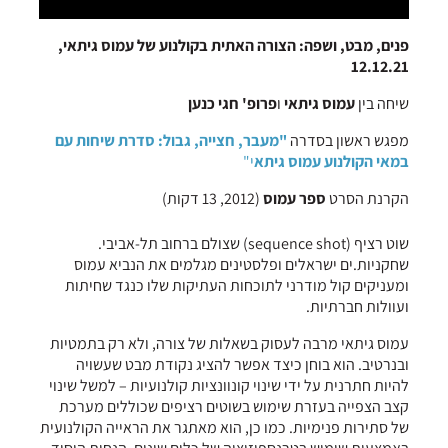
פנים, מבט, ושפה: הצורה האתית בקולנוע של עמוס גיתאי,
12.12.21
שיחה בין
עמוס גיתאי
ו
פרופ' חגי כנען
מפגש ראשון בסדרה
"מעבר, חצייה, גבול: סדרת שיחות עם
במאי הקולנוע עמוס גיתא
י"
הקרנת הסרט
ספר עמוס
(2012, 13 דקות)
שוט רציף (sequence shot) שצולם ברחוב תל-אביבי.
שחקניות.ים ישראלים ופלסטינים מגלמים את הנביא עמוס
ומעניקים קול מודרני לתוכחות העתיקות שלו כנגד שחיתות
ועוולות חברתיות.
עמוס גיתאי מרבה לעסוק בשאלות של צורה, ולא רק בתמטיות
ובנרטיב. הוא בוחן כיצד אפשר להציג נקודת מבט שעשויה
להיות חתרנית על ידי שינוי קונוונציות קולנועיות – למשל שינוי
קצב הצפייה בעזרת שימוש בשוטים רציפים שכוללים מערכת
של סתירות פנימיות. כמו כן, הוא מאתגר את הראייה הקולנועית