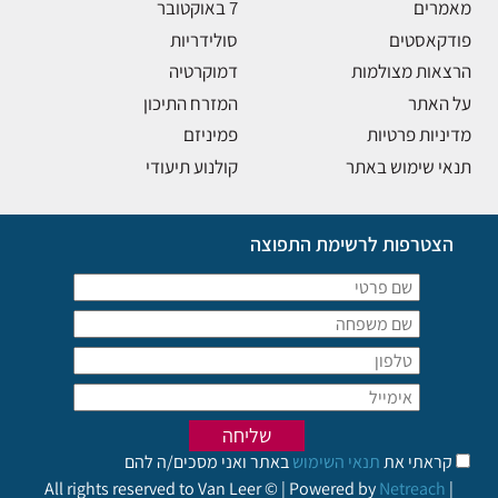
מאמרים
7 באוקטובר
פודקאסטים
סולידריות
הרצאות מצולמות
דמוקרטיה
על האתר
המזרח התיכון
מדיניות פרטיות
פמיניזם
תנאי שימוש באתר
קולנוע תיעודי
הצטרפות לרשימת התפוצה
קראתי את
תנאי השימוש
באתר ואני מסכים/ה להם
All rights reserved to Van Leer © | Powered by
Netreach
|