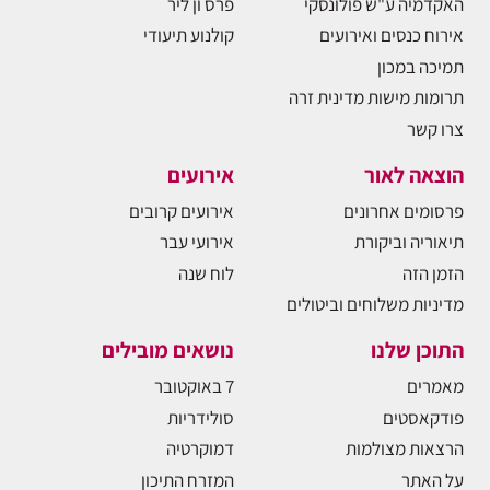
האקדמיה ע"ש פולונסקי
פרס ון ליר
אירוח כנסים ואירועים
קולנוע תיעודי
תמיכה במכון
תרומות מישות מדינית זרה
צרו קשר
הוצאה לאור
אירועים
פרסומים אחרונים
אירועים קרובים
תיאוריה וביקורת
אירועי עבר
הזמן הזה
לוח שנה
מדיניות משלוחים וביטולים
התוכן שלנו
נושאים מובילים
מאמרים
7 באוקטובר
פודקאסטים
סולידריות
הרצאות מצולמות
דמוקרטיה
על האתר
המזרח התיכון