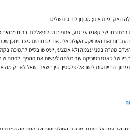
 האקדמית אונו; מכון ון ליר בירושלים
בכתיבתו של קאנט על גזע, אתניות וקולוניאליזם. רבים מזהים א
דות ואת הפרויקט הקולוניאלי. אחרים תוהים כיצד ייתכן שכתבי
האדם מטרה בפני עצמה ולא אמצעי, ישמשו בסיס לתמיכה בקולוני
יו של קאנט רטוריקה שביכולתה לעשות את ההפך: לפתח שיח אנט
מתוך התייחסות לישראל-פלסטין. בין השאר נשאל לא רק מה אנ
ה
ת להולדתו של עמנואל קאנט, מגדולי הפילוסופים של התקופה המוד