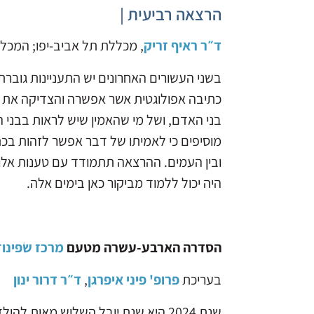
הרצאה רביעית |
ד״ר ראיף זריק
, מכללת תל אביב-יפו; המכללה
בשני העשורים האחרונים יש התעניינות גוברת 
כתיבה אפולוגטית אשר אפשרה והצדיקה את העב
בני האדם, ושל מי שהאמין שיש לראות בבני 
מוסיפים כי לאמיתו של דבר אפשר לזהות בכתב
ובין העמים. ההרצאה תתמודד עם טענות אלו 
היה יכול ללמוד מביקור כאן בימים אלה.
הסדרה הארבע-עשרה מטעם
מרכז שֹפינוז
בעריכת
פרופ' פיני איפרגן
,
ד״ר דרור ינון
שנת 2024 היא שנת יובל השלוש מאו