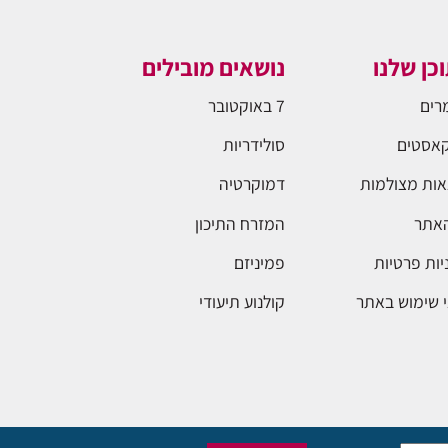
כן שלנו
נושאים מובילים
רים
7 באוקטובר
אסטים
סולידריות
ות מצולמות
דמוקרטיה
האתר
המזרח התיכון
יות פרטיות
פמיניזם
 שימוש באתר
קולנוע תיעודי