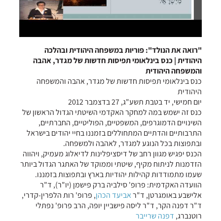
"רואה את הנולד": פוריות במשפחה היהודית ובהלכה
היהודית | כנס בינלאומי תפיסות חדשות של מגדר, אהבה
והמשפחה היהודית
כנס בינלאומי תפיסות חדשות של מגדר, אהבה והמשפחה
היהודית
יום חמישי, יד בטבת תשע"ג, 27 בדצמבר 2012
כנס זה ישמש במה למחקר האקדמי השיטתי הגדול הראשון של
השינויים הדמוגרפים, המשפטיים, הפוליטיים, החברתיים,
התרבותיים והדתיים המתחוללים בזמננו בחיי יהודים בישראל
ובתפוצות בכל הנוגע למגדר, לאהבה ולמשפחה.
הכנס יפגיש מגוון רחב של דיסציפלינות לדיאלוג מעמיק, ויהווה
הזדמנות לניתוח מקיף, שיטתי וממוקד של האתגר הגדול ביותר
שעמו מתמודדות קהילות יהודיות בארץ ובתפוצות בזמננו.
הוועדה האקדמית: פרופ' סילביה ברק פישמן (יו"ר), ד"ר
אלישבע באומגרטן, ד"ר
אביעד הכהן
, פרופ' רות הלפרין-קדרי,
ד"ר דפנה הקר, ד"ר ליסה פישביין יופה, הרב פרופ' נפתלי
רוטנברג,
דפנה שרייבר