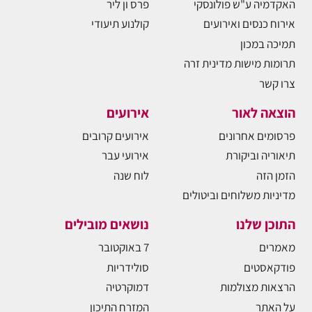
האקדמיה ע"ש פולונסקי
פרס ון ליר
אירוח כנסים ואירועים
קולנוע תיעודי
תמיכה במכון
תרומות מישות מדינית זרה
צרו קשר
הוצאה לאור
אירועים
פרסומים אחרונים
אירועים קרובים
תיאוריה וביקורת
אירועי עבר
הזמן הזה
לוח שנה
מדיניות משלוחים וביטולים
התוכן שלנו
נושאים מובילים
מאמרים
7 באוקטובר
פודקאסטים
סולידריות
הרצאות מצולמות
דמוקרטיה
על האתר
המזרח התיכון