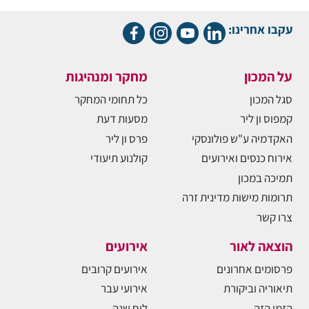
עקבו אחרינו:
על המכון
מחקר ומנהיגות
סגל המכון
כל תחומי המחקר
קמפוס ון ליר
מסעות דעת
האקדמיה ע"ש פולונסקי
פרס ון ליר
אירוח כנסים ואירועים
קולנוע תיעודי
תמיכה במכון
תרומות מישות מדינית זרה
צרו קשר
הוצאה לאור
אירועים
פרסומים אחרונים
אירועים קרובים
תיאוריה וביקורת
אירועי עבר
הזמן הזה
לוח שנה