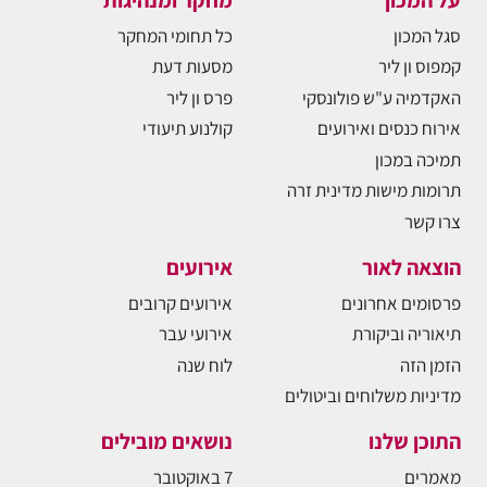
סגל המכון
כל תחומי המחקר
קמפוס ון ליר
מסעות דעת
האקדמיה ע"ש פולונסקי
פרס ון ליר
אירוח כנסים ואירועים
קולנוע תיעודי
תמיכה במכון
תרומות מישות מדינית זרה
צרו קשר
הוצאה לאור
אירועים
פרסומים אחרונים
אירועים קרובים
תיאוריה וביקורת
אירועי עבר
הזמן הזה
לוח שנה
מדיניות משלוחים וביטולים
התוכן שלנו
נושאים מובילים
מאמרים
7 באוקטובר