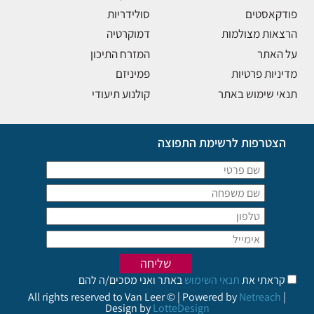
פודקאסטים
סולידריות
הרצאות מצולמות
דמוקרטיה
על האתר
המזרח התיכון
מדיניות פרטיות
פמיניזם
תנאי שימוש באתר
קולנוע תיעודי
הצטרפות לרשימת התפוצה
קראתי את
תנאי השימוש
באתר ואני מסכים/ה להם
All rights reserved to Van Leer © | Powered by
Netreach
|
Design by
LotteDesign