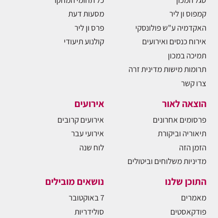
קמפוס ון ליר
מסעות דעת
האקדמיה ע"ש פולונסקי
פרס ון ליר
אירוח כנסים ואירועים
קולנוע תיעודי
תמיכה במכון
תרומות מישות מדינית זרה
צרו קשר
הוצאה לאור
אירועים
פרסומים אחרונים
אירועים קרובים
תיאוריה וביקורת
אירועי עבר
הזמן הזה
לוח שנה
מדיניות משלוחים וביטולים
התוכן שלנו
נושאים מובילים
מאמרים
7 באוקטובר
פודקאסטים
סולידריות