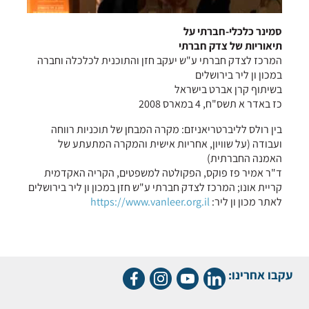
סמינר כלכלי-חברתי על
תיאוריות של צדק חברתי
המרכז לצדק חברתי ע"ש יעקב חזן והתוכנית לכלכלה וחברה
במכון ון ליר בירושלים
בשיתוף קרן אברט בישראל
כז באדר א תשס"ח, 4 במארס 2008
בין רולס לליברטריאניזם: מקרה המבחן של תוכניות רווחה
ועבודה (על שוויון, אחריות אישית והמקרה המתעתע של
האמנה החברתית)
ד"ר אמיר פז פוקס, הפקולטה למשפטים, הקריה האקדמית
קריית אונו; המרכז לצדק חברתי ע"ש חזן במכון ון ליר בירושלים
לאתר מכון ון ליר:
https://www.vanleer.org.il
עקבו אחרינו: