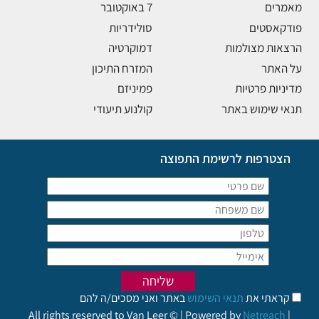
מאמרים
7 באוקטובר
פודקאסטים
סולידריות
הרצאות מצולמות
דמוקרטיה
על האתר
המזרח התיכון
מדיניות פרטיות
פמיניזם
תנאי שימוש באתר
קולנוע תיעודי
הצטרפות לרשימת התפוצה
קראתי את
תנאי השימוש
באתר ואני מסכים/ה להם
All rights reserved to Van Leer © | Powered by
Netreach
|