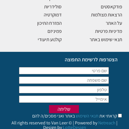
פודקאסטים
סולידריות
הרצאות מצולמות
דמוקרטיה
על האתר
המזרח התיכון
מדיניות פרטיות
פמיניזם
תנאי שימוש באתר
קולנוע תיעודי
הצטרפות לרשימת התפוצה
קראתי את
תנאי השימוש
באתר ואני מסכים/ה להם
All rights reserved to Van Leer © | Powered by
Netreach
|
Design by
LotteDesign