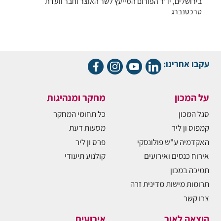
בירושלים, יו"ר הפורום המייעץ לשר האוצר וחבר וועדת
טרכטנברג
עקבו אחרינו:
על המכון
מחקר ומנהיגות
סגל המכון
כל תחומי המחקר
קמפוס ון ליר
מסעות דעת
האקדמיה ע"ש פולונסקי
פרס ון ליר
אירוח כנסים ואירועים
קולנוע תיעודי
תמיכה במכון
תרומות מישות מדינית זרה
צרו קשר
הוצאה לאור
אירועים