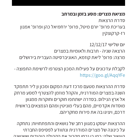
מציאת מצרים: מסע בזמן ובמרחב
סדרת הרצאות
בעריכת פרופ' יורם מיטל, פרופ' ירחמיאל כהן ופרופ' אמנון
רז-קרקוצקין
יום שלישי 12/12/17
הרצאה שניה - תרבות ולאומיות במצרים
מרצה: פרופ' ליאת קוזמא, האוניברסיטה העברית בירושלים
לקבלת עדכונים על פעילות המכון הצטרפו לרשימת התפוצה -
https://goo.gl/AqqYFe
סדרת ההרצאות מטעם מרכז דעת המקום ומכון ון ליר תתמקד
השנה במצרים המודרנית, והקהל מוזמן להצטרף למסע מרתק
אל ארץ הנילוס. בסדרה ישתתפו חוקרים וחוקרות ממגוון
מוסדות אקדמיים, מהם בעלי מוניטין ומהם הנמצאים בראשית
דרכם, ויציגו בה את פירות מחקריהם.
ההרצאות יעסקו במגוון רחב של נושאים והתפתחויות: נתחקה
על כינונה של מצרים המודרנית ונתוודע לפסיפס החברתי
העשיר שלה; כמו כן נבחן מקרוב את הקהילה היהודית ששגשגה