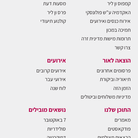
קמפוס ון ליר
מסעות דעת
האקדמיה ע"ש פולונסקי
פרס ון ליר
אירוח כנסים ואירועים
קולנוע תיעודי
תמיכה במכון
תרומות מישות מדינית זרה
צרו קשר
הוצאה לאור
אירועים
פרסומים אחרונים
אירועים קרובים
תיאוריה וביקורת
אירועי עבר
הזמן הזה
לוח שנה
מדיניות משלוחים וביטולים
התוכן שלנו
נושאים מובילים
מאמרים
7 באוקטובר
פודקאסטים
סולידריות
הרצאות מצולמות
דמוקרטיה