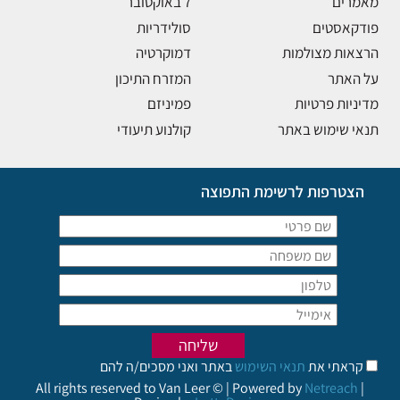
מאמרים
7 באוקטובר
פודקאסטים
סולידריות
הרצאות מצולמות
דמוקרטיה
על האתר
המזרח התיכון
מדיניות פרטיות
פמיניזם
תנאי שימוש באתר
קולנוע תיעודי
הצטרפות לרשימת התפוצה
קראתי את
תנאי השימוש
באתר ואני מסכים/ה להם
All rights reserved to Van Leer © | Powered by
Netreach
|