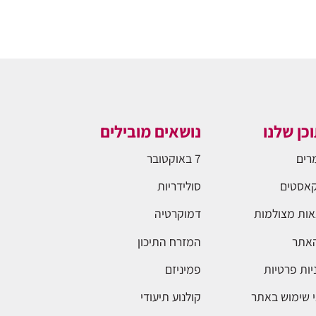
כן שלנו
נושאים מובילים
רים
7 באוקטובר
אסטים
סולידריות
ות מצולמות
דמוקרטיה
האתר
המזרח התיכון
יות פרטיות
פמיניזם
 שימוש באתר
קולנוע תיעודי