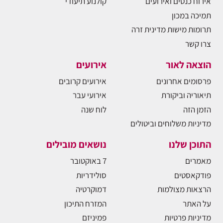
אירוח כנסים ואירועים
קולנוע תיעודי
תמיכה במכון
תרומות מישות מדינית זרה
צרו קשר
הוצאה לאור
אירועים
פרסומים אחרונים
אירועים קרובים
תיאוריה וביקורת
אירועי עבר
הזמן הזה
לוח שנה
מדיניות משלוחים וביטולים
התוכן שלנו
נושאים מובילים
מאמרים
7 באוקטובר
פודקאסטים
סולידריות
הרצאות מצולמות
דמוקרטיה
על האתר
המזרח התיכון
מדיניות פרטיות
פמיניזם