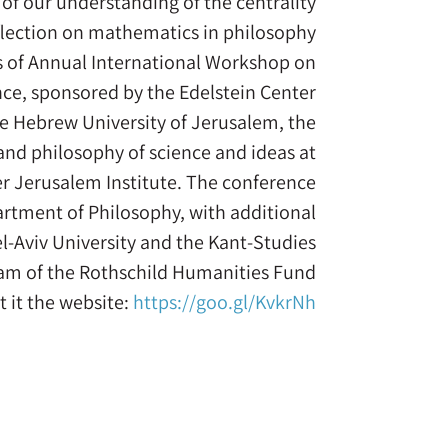
of our understanding of the centrality
lection on mathematics in philosophy.
es of Annual International Workshop on
nce, sponsored by the Edelstein Center
he Hebrew University of Jerusalem, the
 and philosophy of science and ideas at
er Jerusalem Institute. The conference
artment of Philosophy, with additional
el-Aviv University and the Kant-Studies
am of the Rothschild Humanities Fund
t it the website:
https://goo.gl/KvkrNh