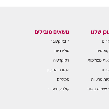
כן שלנו
נושאים מובילים
רים
7 באוקטובר
אסטים
סולידריות
ות מצולמות
דמוקרטיה
האתר
המזרח התיכון
יות פרטיות
פמיניזם
 שימוש באתר
קולנוע תיעודי