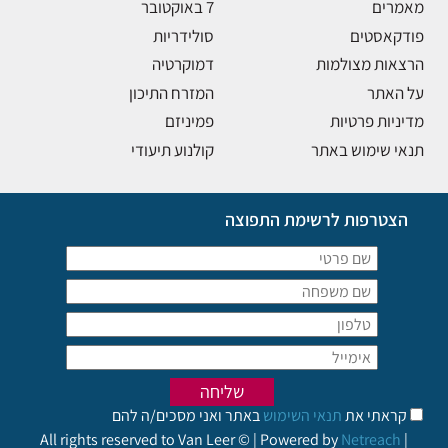
מאמרים
7 באוקטובר
פודקאסטים
סולידריות
הרצאות מצולמות
דמוקרטיה
על האתר
המזרח התיכון
מדיניות פרטיות
פמיניזם
תנאי שימוש באתר
קולנוע תיעודי
הצטרפות לרשימת התפוצה
קראתי את
תנאי השימוש
באתר ואני מסכים/ה להם
All rights reserved to Van Leer © | Powered by
Netreach
|