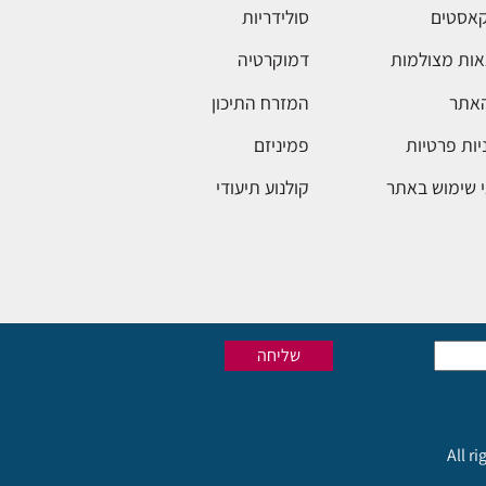
אסטים
סולידריות
ות מצולמות
דמוקרטיה
האתר
המזרח התיכון
יות פרטיות
פמיניזם
 שימוש באתר
קולנוע תיעודי
All r