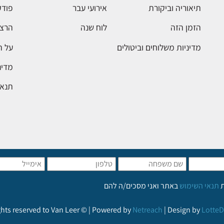
תיאוריה וביקורת
אירועי עבר
פודק
הזמן הזה
לוח שנה
הרצא
מדיניות משלוחים וביטולים
על 
מדינ
תנאי
ת
תנאי השימוש
באתר ואני מסכים/ה להם
ights reserved to Van Leer © | Powered by
Netreach
| Design by
LotteD