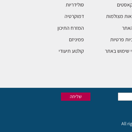
אסטים
סולידריות
ות מצולמות
דמוקרטיה
האתר
המזרח התיכון
יות פרטיות
פמיניזם
 שימוש באתר
קולנוע תיעודי
All r