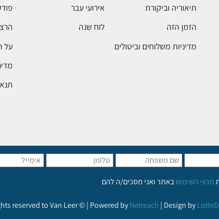
תיאוריה וביקורת
אירועי עבר
פודק
הזמן הזה
לוח שנה
הרצא
מדיניות משלוחים וביטולים
על 
מדינ
תנאי
ת
תנאי השימוש
באתר ואני מסכים/ה להם
ights reserved to Van Leer © | Powered by
Netreach
| Design by
LotteD