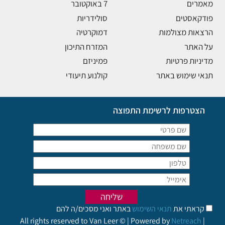
מאמרים
7 באוקטובר
פודקאסטים
סולידריות
הרצאות מצולמות
דמוקרטיה
על האתר
המזרח התיכון
מדיניות פרטיות
פמיניזם
תנאי שימוש באתר
קולנוע תיעודי
הצטרפות לרשימת התפוצה
קראתי את
תנאי השימוש
באתר ואני מסכים/ה להם
All rights reserved to Van Leer © | Powered by
Netreach
|