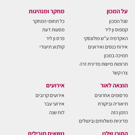
על המכון
מחקר ומנהיגות
סגל המכון
כל תחומי המחקר
קמפוס ון ליר
מסעות דעת
האקדמיה ע"ש פולונסקי
פרס ון ליר
אירוח כנסים ואירועים
קולנוע תיעודי
תמיכה במכון
תרומות מישות מדינית זרה
צרו קשר
הוצאה לאור
אירועים
פרסומים אחרונים
אירועים קרובים
תיאוריה וביקורת
אירועי עבר
הזמן הזה
לוח שנה
מדיניות משלוחים וביטולים
התוכן שלנו
נושאים מובילים