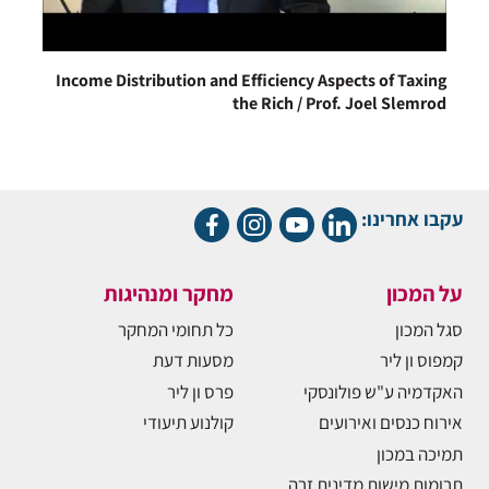
Income Distribution and Efficiency Aspects of Taxing
the Rich / Prof. Joel Slemrod
עקבו אחרינו:
על המכון
מחקר ומנהיגות
סגל המכון
כל תחומי המחקר
קמפוס ון ליר
מסעות דעת
האקדמיה ע"ש פולונסקי
פרס ון ליר
אירוח כנסים ואירועים
קולנוע תיעודי
תמיכה במכון
תרומות מישות מדינית זרה