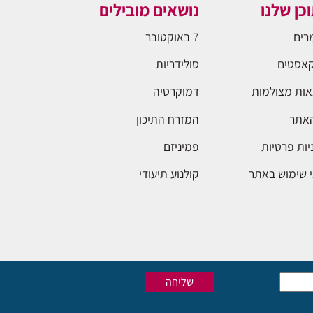
כן שלנו
נושאים מובילים
רים
7 באוקטובר
אסטים
סולידריות
ות מצולמות
דמוקרטיה
האתר
המזרח התיכון
יות פרטיות
פמיניזם
 שימוש באתר
קולנוע תיעודי