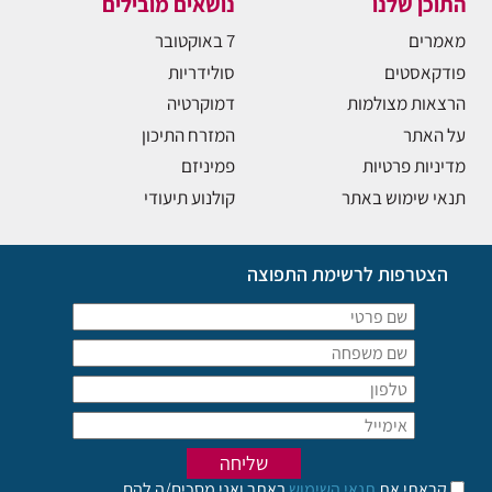
התוכן שלנו
נושאים מובילים
מאמרים
7 באוקטובר
פודקאסטים
סולידריות
הרצאות מצולמות
דמוקרטיה
על האתר
המזרח התיכון
מדיניות פרטיות
פמיניזם
תנאי שימוש באתר
קולנוע תיעודי
הצטרפות לרשימת התפוצה
קראתי את
תנאי השימוש
באתר ואני מסכים/ה להם