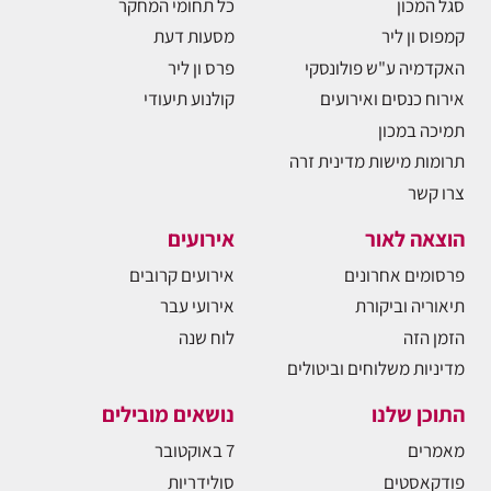
סגל המכון
כל תחומי המחקר
קמפוס ון ליר
מסעות דעת
האקדמיה ע"ש פולונסקי
פרס ון ליר
אירוח כנסים ואירועים
קולנוע תיעודי
תמיכה במכון
תרומות מישות מדינית זרה
צרו קשר
הוצאה לאור
אירועים
פרסומים אחרונים
אירועים קרובים
תיאוריה וביקורת
אירועי עבר
הזמן הזה
לוח שנה
מדיניות משלוחים וביטולים
התוכן שלנו
נושאים מובילים
מאמרים
7 באוקטובר
פודקאסטים
סולידריות