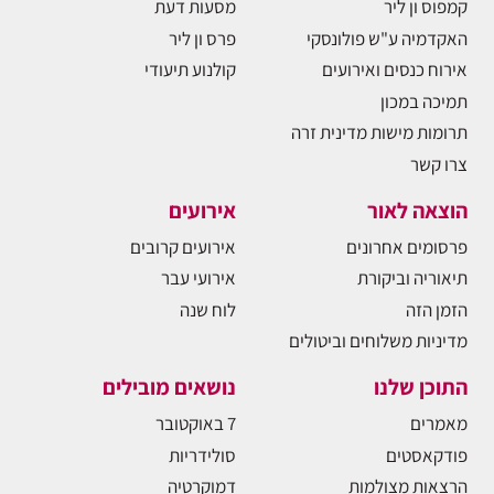
קמפוס ון ליר
מסעות דעת
האקדמיה ע"ש פולונסקי
פרס ון ליר
אירוח כנסים ואירועים
קולנוע תיעודי
תמיכה במכון
תרומות מישות מדינית זרה
צרו קשר
הוצאה לאור
אירועים
פרסומים אחרונים
אירועים קרובים
תיאוריה וביקורת
אירועי עבר
הזמן הזה
לוח שנה
מדיניות משלוחים וביטולים
התוכן שלנו
נושאים מובילים
מאמרים
7 באוקטובר
פודקאסטים
סולידריות
הרצאות מצולמות
דמוקרטיה