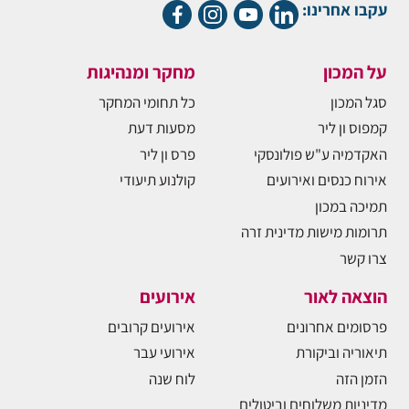
עקבו אחרינו:
על המכון
מחקר ומנהיגות
סגל המכון
כל תחומי המחקר
קמפוס ון ליר
מסעות דעת
האקדמיה ע"ש פולונסקי
פרס ון ליר
אירוח כנסים ואירועים
קולנוע תיעודי
תמיכה במכון
תרומות מישות מדינית זרה
צרו קשר
הוצאה לאור
אירועים
פרסומים אחרונים
אירועים קרובים
תיאוריה וביקורת
אירועי עבר
הזמן הזה
לוח שנה
מדיניות משלוחים וביטולים