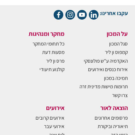
עקבו אחרינו:
על המכון
מחקר ומנהיגות
סגל המכון
כל תחומי המחקר
קמפוס ון ליר
מסעות דעת
האקדמיה ע"ש פולונסקי
פרס ון ליר
אירוח כנסים ואירועים
קולנוע תיעודי
תמיכה במכון
תרומות מישות מדינית זרה
צרו קשר
הוצאה לאור
אירועים
פרסומים אחרונים
אירועים קרובים
תיאוריה וביקורת
אירועי עבר
הזמן הזה
לוח שנה