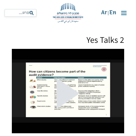
Ar
En
|
Yes Talks 2