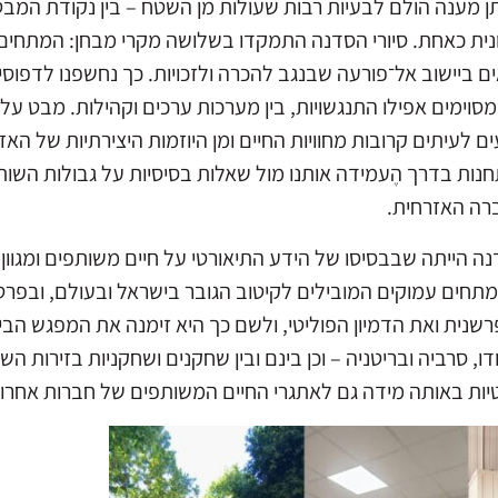
ותן מענה הולם לבעיות רבות שעולות מן השטח – בין נקודת המבט 
עיונית כאחת. סיורי הסדנה התמקדו בשלושה מקרי מבחן: המתחי
ים ביישוב אל־פורעה שבנגב להכרה ולזכויות. כך נחשפנו לדפוס
וימים אפילו התנגשויות, בין מערכות ערכים וקהילות. מבט על
עים לעיתים קרובות מחוויות החיים ומן היוזמות היצירתיות של 
חנות בדרך הֶעמידה אותנו מול שאלות בסיסיות על גבולות השותפו
ברה האזרחית.
ה הייתה שבבסיסו של הידע התיאורטי על חיים משותפים ומגוון 
ים עמוקים המובילים לקיטוב הגובר בישראל ובעולם, ובפרט ל
ית ואת הדמיון הפוליטי, ולשם כך היא זימנה את המפגש הבין
 סרביה ובריטניה – וכן בינם ובין שחקנים ושחקניות בזירות ה
נטיות באותה מידה גם לאתגרי החיים המשותפים של חברות אחרו