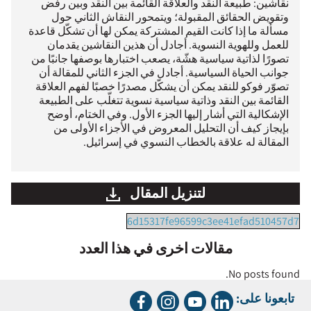
نقاشين: طبيعة النقد والعلاقة القائمة بين النقد وبين رفض
وتقويض الحقائق المقبولة؛ ويتمحور النقاش الثاني حول
مسألة ما إذا كانت القيم المشتركة يمكن لها أن تشكّل قاعدة
للعمل وللهوية النسوية. أجادل أن هذين النقاشين يقدمان
تصورًا لذاتية سياسية هشّة، يصعب اختبارها بوصفها جانبًا من
جوانب الحياة السياسية. أجادل في الجزء الثاني للمقالة أن
تصوّر فوكو للنقد يمكن أن يشكّل مصدرًا خصبًا لفهم العلاقة
القائمة بين النقد وذاتية سياسية نسوية تتغلّب على الطبيعة
الإشكالية التي أشار إليها الجزء الأول. وفي الختام، أوضح
بإيجاز كيف أن التحليل المعروض في الأجزاء الأولى من
المقالة له علاقة بالخطاب النسوي في إسرائيل.
لتنزيل المقال
6d15317fe96599c3ee41efad510457d7
مقالات اخرى في هذا العدد
No posts found.
تابعونا على: