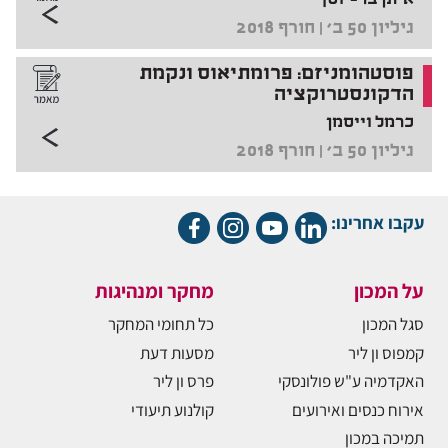
איתן בר-יוסף
גיליון 50 ב' | חורף 2018
פוסטהומניזם: פרומתיאוס ונקמת
הדקונסטרוקציה
כרמל וייסמן
גיליון 50 ב' | חורף 2018
עקבו אחרינו:
על המכון
מחקר ומנהיגות
סגל המכון
כל תחומי המחקר
קמפוס ון ליר
מסעות דעת
האקדמיה ע"ש פולונסקי
פרס ון ליר
אירוח כנסים ואירועים
קולנוע תיעודי
תמיכה במכון