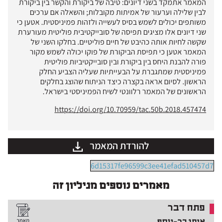
המאמר אתמקד בשני דיונים: טיבה של ביקורת והקשר בין ביקורת
לבין שלילה וערעור של אמיתות מקובלות; והשאלה אם ערכים
משותפים יכולים לשמש בסיס לעשייה ולזהות פמיניסטית. אטען כי
שני דיונים אלו מציגים תפיסה של סובייקטיבית פוליטית מעורערת
שקשה לחיות אותה כהיבט של חיים פוליטיים. בחלקו השני של
המאמר אטען כי תפיסת הביקורת של פוקו יכולה לשמש מקור
פורה להבנת היחס בין ביקורת ובין סובייקטיביות פוליטית
פמיניסטית שמתגברת על הבעייתיות שעליה הצביע החלק
הראשון. לסיום אראה בקצרה כיצד הניתוח שהוצג בחלקים
הראשונים של המאמר רלוונטי לשיח הפמיניסטי בישראל.
https://doi.org/10.70959/tac.50b.2018.457474
להורדת המאמר
6d15317fe96599c3ee41efad510457d7
מאמרים נוספים מגיליון זה
פתח דבר