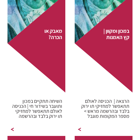
במכון ומקוון |
מאבק או
קץ האמנות
הכרה?
הרצאה | הכניסה לאולם
השיחה תתקיים במכון
תתאפשר למחזיקי תו ירוק
ותועבר בשידור חי | הכניסה
בלבד ובהרשמה מראש >
לאולם תתאפשר למחזיקי
מספר המקומות מוגבל
תו ירוק בלבד ובהרשמה
הסדרה האחת-עשרה
מראש מספר המקומות…
מטעם…