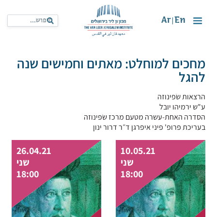
Ar
En
|
מחכים למוחלט: מאתים וחמישים שנה
להגל
הרצאות שֹפינוזה
ע"ש ירמיהו יובל
הסדרה האחת-עשרה מטעם מרכז שֹפינוזה
בעריכת פרופ' פיני איפרגן ד״ר דרור ינון
 date
full date
26.04.21
10.05.21
שני
שני
18:00
18:00