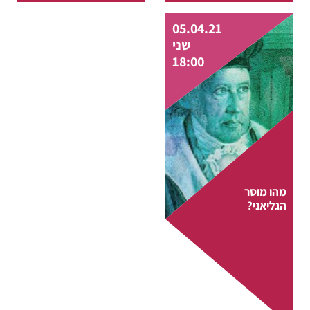
full date
05.04.21
שני
18:00
מהו מוסר
הגליאני?