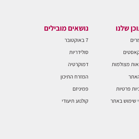
כן שלנו
נושאים מובילים
רים
7 באוקטובר
אסטים
סולידריות
ות מצולמות
דמוקרטיה
האתר
המזרח התיכון
יות פרטיות
פמיניזם
 שימוש באתר
קולנוע תיעודי