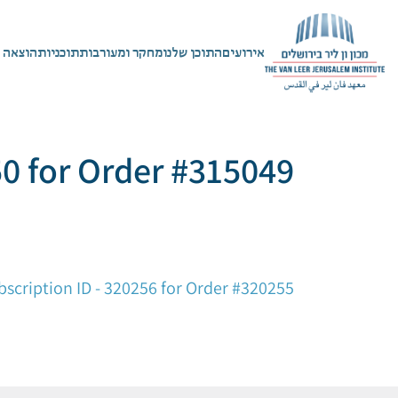
אירועים
התוכן שלנו
מחקר ומעורבות
תוכניות
הוצאה 
50 for Order #315049
ניווט
bscription ID - 320256 for Order #320255