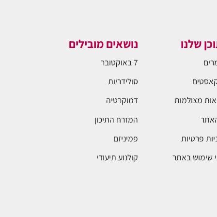
כן שלנו
נושאים מובילים
רים
7 באוקטובר
אסטים
סולידריות
ות מצולמות
דמוקרטיה
האתר
המזרח התיכון
יות פרטיות
פמיניזם
 שימוש באתר
קולנוע תיעודי