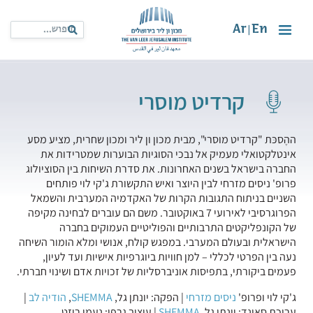
Ar
En
|
קרדיט מוסרי
ההֶסכּת "קרדיט מוסרי", מבית מכון ון ליר ומכון שחרית, מציע מסע
אינטלקטואלי מעמיק אל נבכי הסוגיות הבוערות שמטרידות את
החברה בישראל בשנים האחרונות. את סדרת השיחות בין הסוציולוג
פרופ' ניסים מזרחי לבין היוצר ואיש התקשורת ג'קי לוי פותחים
השניים בניתוח התגובות הקרות של האקדמיה המערבית והשמאל
הפרוגרסיבי לאירועי 7 באוקטובר. משם הם עוברים לבחינה מקיפה
של הקונפליקטים התרבותיים והפוליטיים העמוקים בחברה
הישראלית ובעולם המערבי. במפגש קולח, אנושי ומלא הומור השיחה
נעה בין הפרטי לכללי – למן חוויות ביוגרפיות אישיות ועד לעיון,
פעמים ביקורתי, בתפיסות אוניברסליות של זכויות אדם ושינוי חברתי.
ג'קי לוי ופרופ'
ניסים מזרחי
| הפקה: יונתן גל,
SHEMMA
,
הודיה לב
|
עריכת סאונד: יונתן גל,
SHEMMA
| עיצוב גרפי: נעמי רוזט