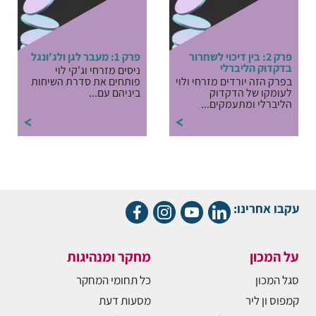
פרק 2: בין דיכוי לשחרור
פרק 1: מעבר לגן ולג'ונגל
בדקדוק הליברלי
ניסים מזרחי וג'קי לוי
בפרק הזה יורדים מזרחי ולוי
פותחים את סדרת השיחות
לעומקו של הדקדוק
ביניהם עם...
הליברלי ומתעמקים...
עקבו אחרינו:
על המכון
מחקר ומנהיגות
סגל המכון
כל תחומי המחקר
קמפוס ון ליר
מסעות דעת