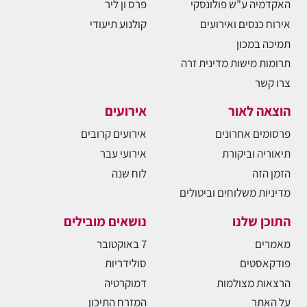
האקדמיה ע"ש פולונסקי
פרס ון ליר
אירוח כנסים ואירועים
קולנוע תיעודי
תמיכה במכון
תרומות מישות מדינית זרה
צרו קשר
הוצאה לאור
אירועים
פרסומים אחרונים
אירועים קרובים
תיאוריה וביקורת
אירועי עבר
הזמן הזה
לוח שנה
מדיניות משלוחים וביטולים
התוכן שלנו
נושאים מובילים
מאמרים
7 באוקטובר
פודקאסטים
סולידריות
הרצאות מצולמות
דמוקרטיה
על האתר
המזרח התיכון